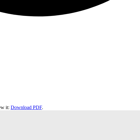
ew it:
Download PDF
.