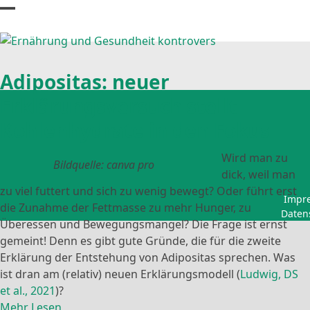
Skip
Open
Close
to
content
mobile
mobile
menu
menu
Adipositas: neuer
Erklärungsversuch stellt
Kohlenhydrate in den Fokus
Wird man zu
Bildquelle: canva pro
dick, weil man
zu viel futtert und sich zu wenig bewegt? Oder führt erst
Impr
die Zunahme der Fettmasse zu mehr Hunger, zu
Daten
Überessen und Bewegungsmangel? Die Frage ist ernst
gemeint! Denn es gibt gute Gründe, die für die zweite
Erklärung der Entstehung von Adipositas sprechen. Was
ist dran am (relativ) neuen Erklärungsmodell (
Ludwig, DS
et al., 2021
)?
Mehr Lesen