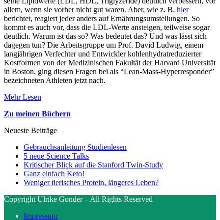
seine Lipidwerte (LDL, HDL, Triglyzeride) deutlich verbessern, vor
allem, wenn sie vorher nicht gut waren. Aber, wie z. B.
hier
berichtet, reagiert jeder anders auf Ernährungsumstellungen. So
kommt es auch vor, dass die LDL-Werte ansteigen, teilweise sogar
deutlich. Warum ist das so? Was bedeutet das? Und was lässt sich
dagegen tun? Die Arbeitsgruppe um Prof. David Ludwig, einem
langjährigen Verfechter und Entwickler kohlenhydratreduzierter
Kostformen von der Medizinischen Fakultät der Harvard Universität
in Boston, ging diesen Fragen bei als “Lean-Mass-Hyperresponder”
bezeichneten Athleten jetzt nach.
Mehr Lesen
Zu meinen Büchern
Neueste Beiträge
Gebrauchsanleitung Studienlesen
5 neue Science Talks
Kritischer Blick auf die Stanford Twin-Study
Ganz einfach Keto!
Weniger tierisches Protein, längeres Leben?
Copyright Ulrike Gonder – All Rights Reserved
Impressum