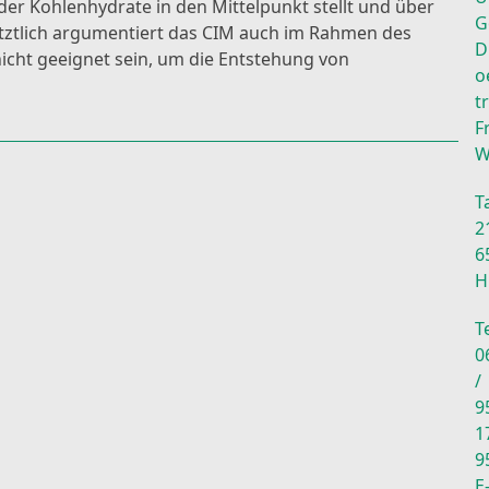
r Kohlenhydrate in den Mittelpunkt stellt und über
G
etztlich argumentiert das CIM auch im Rahmen des
D
nicht geeignet sein, um die Entstehung von
o
t
F
W
T
2
6
H
Te
0
/
9
1
9
E