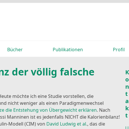
Bücher
Publikationen
Profil
nz der völlig falsche
K
o
n
t
Heute möchte ich eine Studie vorstellen, die
a
t und nicht weniger als einen Paradigmenwechsel
k
ze die Entstehung von Übergewicht erklären
. Nach
t
si Manninen ist es jedenfalls NICHT die Kalorienbilanz!
ulin-Modell (CIM) von
David Ludwig et al.
, das die
U