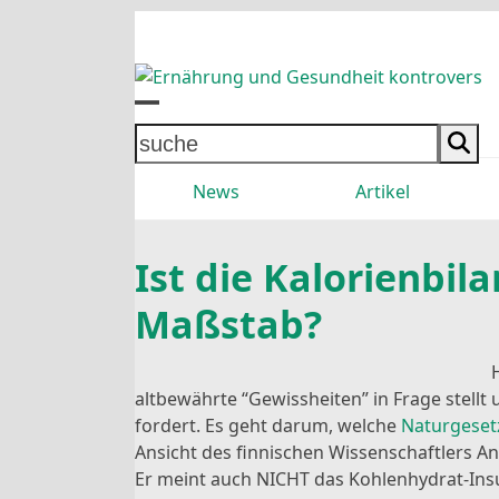
Skip
to
content
Open
Close
suche
mobile
mobile
News
Artikel
menu
menu
Ist die Kalorienbila
Maßstab?
altbewährte “Gewissheiten” in Frage stell
fordert. Es geht darum, welche
Naturgeset
Ansicht des finnischen Wissenschaftlers Ans
Er meint auch NICHT das Kohlenhydrat-Ins