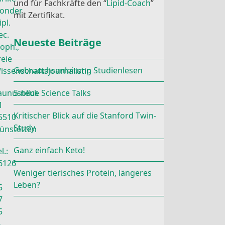
und für Fachkräfte den “
Lipid-Coach
”
onder
mit Zertifikat.
ipl.
ec.
Neueste Beiträge
roph.,
reie
Gebrauchsanleitung Studienlesen
issenschaftsjournalistin
aunusblick
5 neue Science Talks
1
Kritischer Blick auf die Stanford Twin-
5510
Study
ünstetten
Ganz einfach Keto!
l.:
6126
Weniger tierisches Protein, längeres
Leben?
5
7
5
-