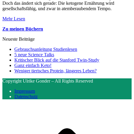
Doch das ändert sich gerade: Die ketogene Ernährung wird
gesellschaftsfähig, und zwar in atemberaubendem Tempo.
Mehr Lesen
Zu meinen Büchern
Neueste Beiträge
Gebrauchsanleitung Studienlesen
5 neue Science Talks
Kritischer Blick auf die Stanford Twin-Study
Ganz einfach Keto!
Weniger tierisches Protein, längeres Leben?
Copyright Ulrike Gonder – All Rights Reserved
Impressum
Datenschutz