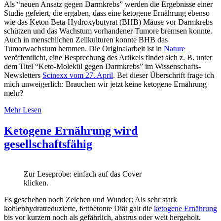
Als “neuen Ansatz gegen Darmkrebs” werden die Ergebnisse einer
Studie gefeiert, die ergaben, dass eine ketogene Ernährung ebenso
wie das Keton Beta-Hydroxybutyrat (BHB) Mäuse vor Darmkrebs
schützen und das Wachstum vorhandener Tumore bremsen konnte.
Auch in menschlichen Zellkulturen konnte BHB das
Tumorwachstum hemmen. Die Originalarbeit ist in
Nature
veröffentlicht, eine Besprechung des Artikels findet sich z. B. unter
dem Titel “Keto-Molekül gegen Darmkrebs” im Wissenschafts-
Newsletters
Scinexx vom 27. April
. Bei dieser Überschrift frage ich
mich unweigerlich: Brauchen wir jetzt keine ketogene Ernährung
mehr?
Mehr Lesen
Ketogene Ernährung wird
gesellschaftsfähig
Zur Leseprobe: einfach auf das Cover
klicken.
Es geschehen noch Zeichen und Wunder: Als sehr stark
kohlenhydratreduzierte, fettbetonte Diät galt die
ketogene Ernährung
bis vor kurzem noch als gefährlich, abstrus oder weit hergeholt.