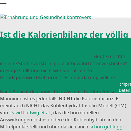
Skip
Open
Close
to
content
mobile
mobile
menu
menu
Ist die Kalorienbilanz der völlig
falsche Maßstab?
Heute möchte
ich eine Studie vorstellen, die altbewährte “Gewissheiten”
in Frage stellt und nicht weniger als einen
Paradigmenwechsel fordert. Es geht darum, welche
Naturgesetze die Entstehung von Übergewicht erklären
.
Impr
Daten
Nach Ansicht des finnischen Wissenschaftlers Anssi
Manninen ist es jedenfalls NICHT die Kalorienbilanz! Er
meint auch NICHT das Kohlenhydrat-Insulin-Modell (CIM)
von
David Ludwig et al.
, das die hormonellen
Auswirkungen insbesondere der Kohlenhydrate in den
Mittelpunkt stellt und über das ich auch
schon gebloggt