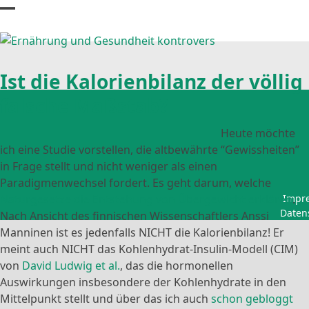
Skip
Open
Close
to
content
mobile
mobile
menu
menu
Ist die Kalorienbilanz der völlig
falsche Maßstab?
Heute möchte
ich eine Studie vorstellen, die altbewährte “Gewissheiten”
in Frage stellt und nicht weniger als einen
Paradigmenwechsel fordert. Es geht darum, welche
Naturgesetze die Entstehung von Übergewicht erklären
.
Impr
Daten
Nach Ansicht des finnischen Wissenschaftlers Anssi
Manninen ist es jedenfalls NICHT die Kalorienbilanz! Er
meint auch NICHT das Kohlenhydrat-Insulin-Modell (CIM)
von
David Ludwig et al.
, das die hormonellen
Auswirkungen insbesondere der Kohlenhydrate in den
Mittelpunkt stellt und über das ich auch
schon gebloggt