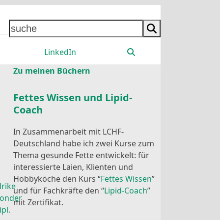
suche
LinkedIn
Zu meinen Büchern
Fettes Wissen und Lipid-
Coach
In Zusammenarbeit mit LCHF-
Deutschland habe ich zwei Kurse zum
Thema gesunde Fette entwickelt: für
interessierte Laien, Klienten und
Hobbyköche den Kurs “
Fettes Wissen
”
lrike
und für Fachkräfte den “
Lipid-Coach
”
onder
mit Zertifikat.
ipl.