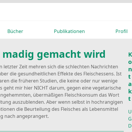
Bücher
Publikationen
Profil
h madig gemacht wird
K
o
In letzter Zeit mehren sich die schlechten Nachrichten
n
über die gesundheitlichen Effekte des Fleischessens. Ist
t
ren die früheren Studien, die keine oder nur wenige
a
Es geht mir hier NICHT darum, gegen eine vegetarische
k
 ungehemmten, übermäßigen Fleischkonsum das Wort
t
haltung auszublenden. Aber wenn
selbst in hochrangigen
ionen die Beurteilung des Fleisches als Lebensmittel
U
ng nach angeprangert.
G
D