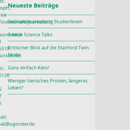
ec.
Neueste Beiträge
roph.,
reie
Gebrauchsanleitung Studienlesen
issenschaftsjournalistin
aunusblick
5 neue Science Talks
1
Kritischer Blick auf die Stanford Twin-
5510
Study
ünstetten
Ganz einfach Keto!
l.:
6126
Weniger tierisches Protein, längeres
Leben?
5
7
5
-
ail:
ail@ugonder.de