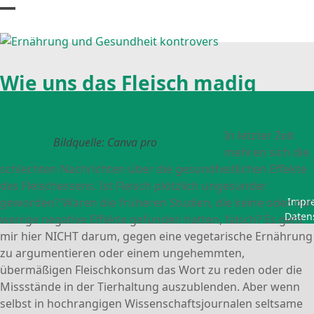
Skip
Open
Close
to
content
mobile
mobile
menu
menu
Wie uns das Fleisch madig
gemacht wird
In letzter Zeit
Bildquelle: Canva pro
mehren sich die
schlechten Nachrichten über die gesundheitlichen Effekte
des Fleischessens. Ist Fleisch plötzlich ungesünder
geworden? Waren die früheren Studien, die keine oder nur
Impr
Daten
wenige negative Effekte gefunden hatten, falsch? Es geht
mir hier NICHT darum, gegen eine vegetarische Ernährung
zu argumentieren oder einem ungehemmten,
übermäßigen Fleischkonsum das Wort zu reden oder die
Missstände in der Tierhaltung auszublenden. Aber wenn
selbst in hochrangigen Wissenschaftsjournalen seltsame