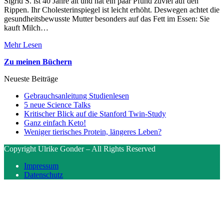
Sigrid S. ist 40 Jahre alt und hat ein paar Pfund zuviel auf den
Rippen. Ihr Cholesterinspiegel ist leicht erhöht. Deswegen achtet die
gesundheitsbewusste Mutter besonders auf das Fett im Essen: Sie
kauft Milch…
Mehr Lesen
Zu meinen Büchern
Neueste Beiträge
Gebrauchsanleitung Studienlesen
5 neue Science Talks
Kritischer Blick auf die Stanford Twin-Study
Ganz einfach Keto!
Weniger tierisches Protein, längeres Leben?
Copyright Ulrike Gonder – All Rights Reserved
Impressum
Datenschutz