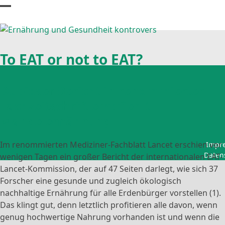
Skip
Open
Close
to
content
mobile
mobile
menu
menu
To EAT or not to EAT?
Dubioser Bericht in renommierter
Fachzeitschrift empfiehlt
Mangelernährung
Im renommierten Mediziner-Fachblatt Lancet erschien vor
Impr
Daten
wenigen Tagen ein großer Bericht der internationalen EAT-
Lancet-Kommission, der auf 47 Seiten darlegt, wie sich 37
Forscher eine gesunde und zugleich ökologisch
nachhaltige Ernährung für alle Erdenbürger vorstellen (1).
Das klingt gut, denn letztlich profitieren alle davon, wenn
genug hochwertige Nahrung vorhanden ist und wenn die