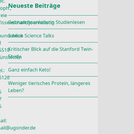
ec.
Neueste Beiträge
roph.,
reie
Gebrauchsanleitung Studienlesen
issenschaftsjournalistin
aunusblick
5 neue Science Talks
1
Kritischer Blick auf die Stanford Twin-
5510
Study
ünstetten
Ganz einfach Keto!
l.:
6126
Weniger tierisches Protein, längeres
Leben?
5
7
5
-
ail:
ail@ugonder.de