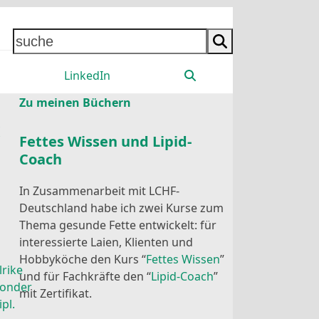
suche
LinkedIn
Zu meinen Büchern
Fettes Wissen und Lipid-
Coach
In Zusammenarbeit mit LCHF-
Deutschland habe ich zwei Kurse zum
Thema gesunde Fette entwickelt: für
interessierte Laien, Klienten und
Hobbyköche den Kurs “
Fettes Wissen
”
lrike
und für Fachkräfte den “
Lipid-Coach
”
onder
mit Zertifikat.
ipl.