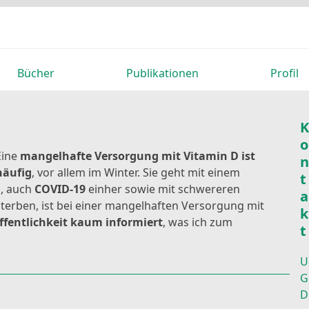
Bücher
Publikationen
Profil
K
o
Eine
mangelhafte Versorgung mit Vitamin D ist
n
häufig
, vor allem im Winter. Sie geht mit einem
t
n, auch
COVID-19
einher sowie mit schwereren
a
sterben, ist bei einer mangelhaften Versorgung mit
k
ffentlichkeit kaum informiert
, was ich zum
t
U
G
D