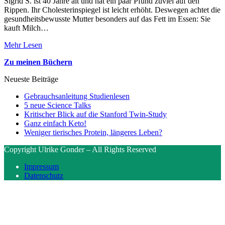
Sigrid S. ist 40 Jahre alt und hat ein paar Pfund zuviel auf den
Rippen. Ihr Cholesterinspiegel ist leicht erhöht. Deswegen achtet die
gesundheitsbewusste Mutter besonders auf das Fett im Essen: Sie
kauft Milch…
Mehr Lesen
Zu meinen Büchern
Neueste Beiträge
Gebrauchsanleitung Studienlesen
5 neue Science Talks
Kritischer Blick auf die Stanford Twin-Study
Ganz einfach Keto!
Weniger tierisches Protein, längeres Leben?
Copyright Ulrike Gonder – All Rights Reserved
Impressum
Datenschutz