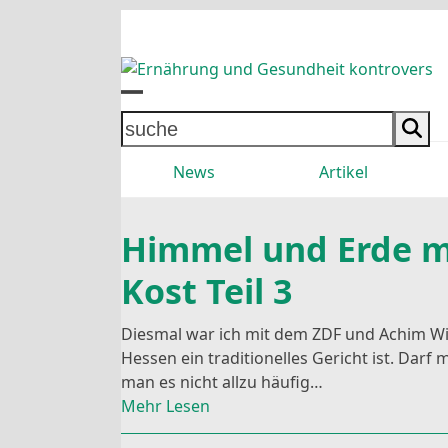
Skip
to
content
Open
Close
suche
mobile
mobile
News
Artikel
menu
menu
Himmel und Erde m
Kost Teil 3
Diesmal war ich mit dem ZDF und Achim Win
Hessen ein traditionelles Gericht ist. Dar
man es nicht allzu häufig…
Mehr Lesen