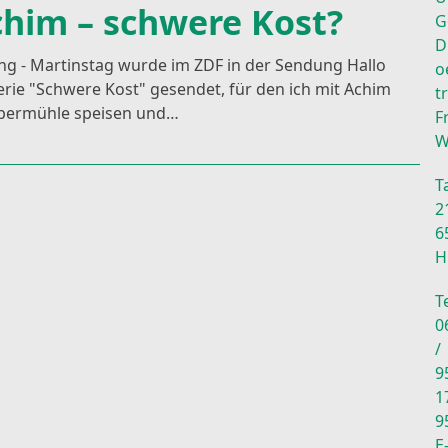
him – schwere Kost?
G
D
ing - Martinstag wurde im ZDF in der Sendung Hallo
o
Serie "Schwere Kost" gesendet, für den ich mit Achim
t
rbermühle speisen und…
F
W
T
2
6
H
Te
0
/
9
1
9
E