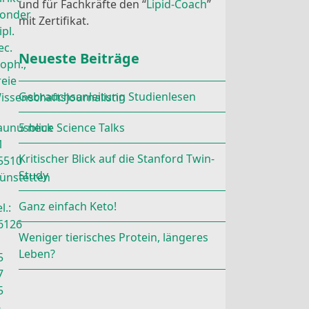
und für Fachkräfte den “
Lipid-Coach
”
onder
mit Zertifikat.
ipl.
ec.
Neueste Beiträge
roph.,
reie
Gebrauchsanleitung Studienlesen
issenschaftsjournalistin
aunusblick
5 neue Science Talks
1
Kritischer Blick auf die Stanford Twin-
5510
Study
ünstetten
Ganz einfach Keto!
l.:
6126
Weniger tierisches Protein, längeres
Leben?
5
7
5
-