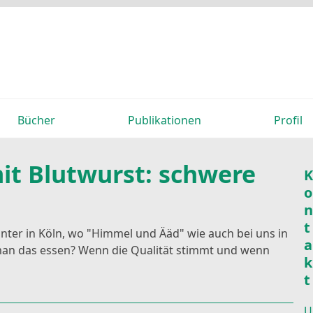
Bücher
Publikationen
Profil
it Blutwurst: schwere
K
o
n
t
ter in Köln, wo "Himmel und Ääd" wie auch bei uns in
a
f man das essen? Wenn die Qualität stimmt und wenn
k
t
U