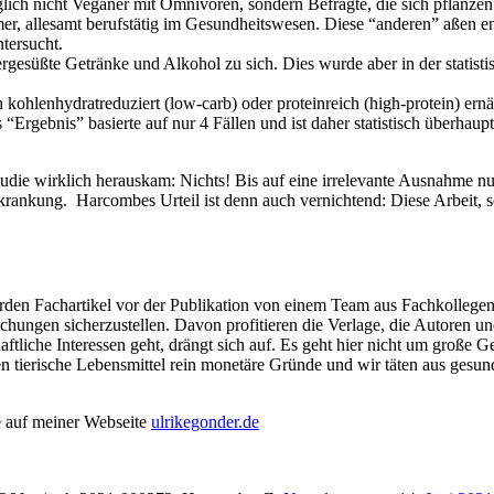
lich nicht Veganer mit Omnivoren, sondern Befragte, die sich pflanzen
hmer, allesamt berufstätig im Gesundheitswesen. Diese “anderen” aßen e
tersucht.
rgesüßte Getränke und Alkohol zu sich. Dies wurde aber in der statisti
ch kohlenhydratreduziert (low-carb) oder proteinreich (high-protein) e
s “Ergebnis” basierte auf nur 4 Fällen und ist daher statistisch überh
tudie wirklich herauskam: Nichts! Bis auf eine irrelevante Ausnahme n
kung. Harcombes Urteil ist denn auch vernichtend: Diese Arbeit, so d
en Fachartikel vor der Publikation von einem Team aus Fachkollegen (
ichungen sicherzustellen. Davon profitieren die Verlage, die Autoren un
ftliche Interessen geht, drängt sich auf.
Es geht hier nicht um große G
 tierische Lebensmittel rein monetäre Gründe und wir täten aus gesund
e auf meiner Webseite
ulrikegonder.de