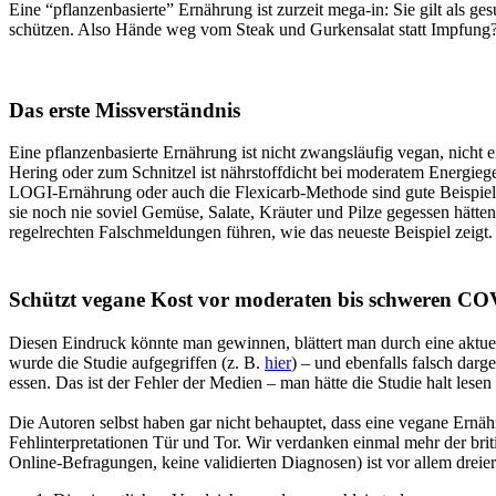
Eine “pflanzenbasierte” Ernährung ist zurzeit mega-in: Sie gilt als 
schützen. Also Hände weg vom Steak und Gurkensalat statt Impfung? 
Das erste Missverständnis
Eine pflanzenbasierte Ernährung ist nicht zwangsläufig vegan, nicht
Hering oder zum Schnitzel ist nährstoffdicht bei moderatem Energieg
LOGI-Ernährung oder auch die Flexicarb-Methode sind gute Beispiele fü
sie noch nie soviel Gemüse, Salate, Kräuter und Pilze gegessen hätt
regelrechten Falschmeldungen führen, wie das neueste Beispiel zeigt.
Schützt vegane Kost vor moderaten bis schweren CO
Diesen Eindruck könnte man gewinnen, blättert man durch eine aktue
wurde die Studie aufgegriffen (z. B.
hier
) – und ebenfalls falsch darg
essen. Das ist der Fehler der Medien – man hätte die Studie halt les
Die Autoren selbst haben gar nicht behauptet, dass eine vegane Ernäh
Fehlinterpretationen Tür und Tor. Wir verdanken einmal mehr der bri
Online-Befragungen, keine validierten Diagnosen) ist vor allem dreie