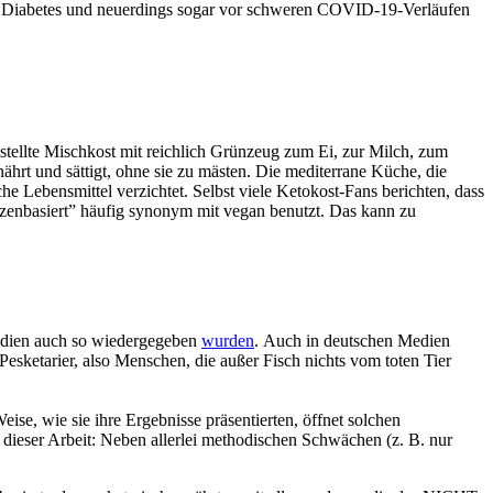
n und Diabetes und neuerdings sogar vor schweren COVID-19-Verläufen
stellte Mischkost mit reichlich Grünzeug zum Ei, zur Milch, zum
hrt und sättigt, ohne sie zu mästen. Die mediterrane Küche, die
he Lebensmittel verzichtet. Selbst viele Ketokost-Fans berichten, dass
anzenbasiert” häufig synonym mit vegan benutzt. Das kann zu
edien auch so wiedergegeben
wurden
. Auch in deutschen Medien
 Pesketarier, also Menschen, die außer Fisch nichts vom toten Tier
se, wie sie ihre Ergebnisse präsentierten, öffnet solchen
dieser Arbeit: Neben allerlei methodischen Schwächen (z. B. nur