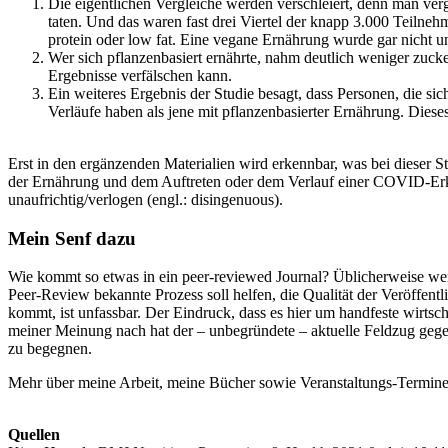
Die eigentlichen Vergleiche werden verschleiert, denn man verg
taten. Und das waren fast drei Viertel der knapp 3.000 Teilne
protein oder low fat. Eine vegane Ernährung wurde gar nicht un
Wer sich pflanzenbasiert ernährte, nahm deutlich weniger zucke
Ergebnisse verfälschen kann.
Ein weiteres Ergebnis der Studie besagt, dass Personen, die si
Verläufe haben als jene mit pflanzenbasierter Ernährung. Diese
Erst in den ergänzenden Materialien wird erkennbar, was bei dieser S
der Ernährung und dem Auftreten oder dem Verlauf einer COVID-Erkran
unaufrichtig/verlogen (engl.: disingenuous).
Mein Senf dazu
Wie kommt so etwas in ein peer-reviewed Journal? Üblicherweise werd
Peer-Review bekannte Prozess soll helfen, die Qualität der Veröffentl
kommt, ist unfassbar. Der Eindruck, dass es hier um handfeste wirtscha
meiner Meinung nach hat der – unbegründete – aktuelle Feldzug gegen
zu begegnen.
Mehr über meine Arbeit, meine Bücher sowie Veranstaltungs-Termin
Quellen