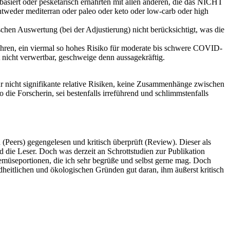
basiert oder pesketarisch ernährten mit allen anderen, die das NICHT
ntweder mediterran oder paleo oder keto oder low-carb oder high
schen Auswertung (bei der Adjustierung) nicht berücksichtigt, was die
rnähren, ein viermal so hohes Risiko für moderate bis schwere COVID-
aupt nicht verwertbar, geschweige denn aussagekräftig.
ur nicht signifikante relative Risiken, keine Zusammenhänge zwischen
ie Forscherin, sei bestenfalls irreführend und schlimmstenfalls
Peers) gegengelesen und kritisch überprüft (Review). Dieser als
d die Leser. Doch was derzeit an Schrottstudien zur Publikation
emüseportionen, die ich sehr begrüße und selbst gerne mag. Doch
heitlichen und ökologischen Gründen gut daran, ihm äußerst kritisch