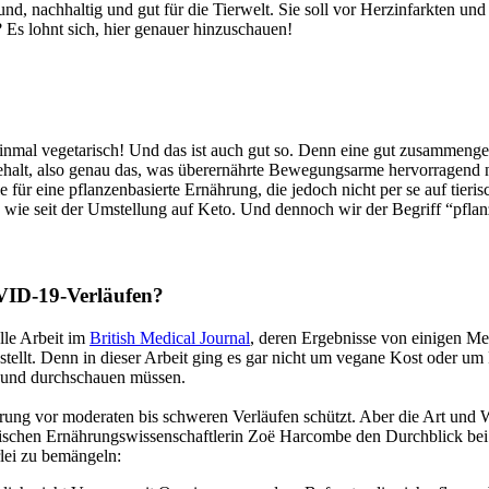
gesund, nachhaltig und gut für die Tierwelt. Sie soll vor Herzinfarkte
Es lohnt sich, hier genauer hinzuschauen!
 einmal vegetarisch! Und das ist auch gut so. Denn eine gut zusammenge
ehalt, also genau das, was überernährte Bewegungsarme hervorragend nä
r eine pflanzenbasierte Ernährung, die jedoch nicht per se auf tierisc
en wie seit der Umstellung auf Keto. Und dennoch wir der Begriff “pfl
VID-19-Verläufen?
lle Arbeit im
British Medical Journal
, deren Ergebnisse von einigen M
estellt. Denn in dieser Arbeit ging es gar nicht um vegane Kost oder um
en und durchschauen müssen.
rung vor moderaten bis schweren Verläufen schützt. Aber die Art und Wei
tischen Ernährungswissenschaftlerin Zoë Harcombe den Durchblick bei 
rlei zu bemängeln: