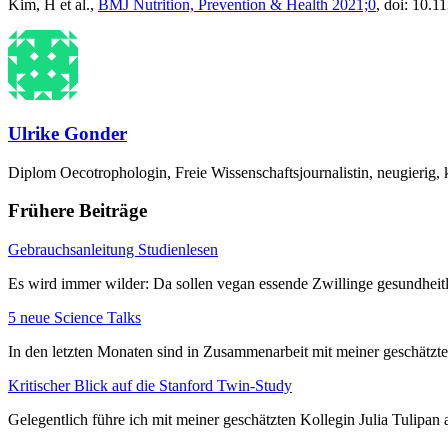
Kim, H et al.,
BMJ Nutrition, Prevention & Health 2021;0
, doi: 10.
Ulrike Gonder
Diplom Oecotrophologin, Freie Wissenschaftsjournalistin, neugierig, 
Frühere Beiträge
Gebrauchsanleitung Studienlesen
Es wird immer wilder: Da sollen vegan essende Zwillinge gesundheit
5 neue Science Talks
In den letzten Monaten sind in Zusammenarbeit mit meiner geschätzt
Kritischer Blick auf die Stanford Twin-Study
Gelegentlich führe ich mit meiner geschätzten Kollegin Julia Tulipa