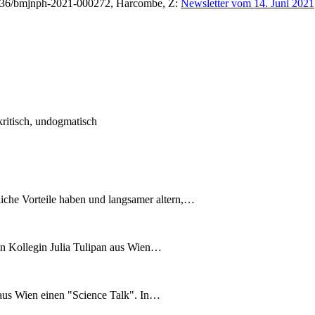
1136/bmjnph-2021-000272, Harcombe, Z:
Newsletter vom 14. Juni 2021
kritisch, undogmatisch
liche Vorteile haben und langsamer altern,…
en Kollegin Julia Tulipan aus Wien…
n aus Wien einen "Science Talk". In…