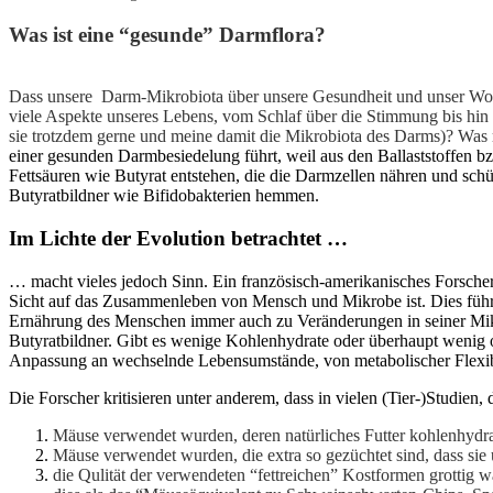
Was ist eine “gesunde” Darmflora?
Dass unsere Darm-Mikrobiota über unsere Gesundheit und unser Wohlbe
viele Aspekte unseres Lebens, vom Schlaf über die Stimmung bis hin 
sie trotzdem gerne und meine damit die Mikrobiota des Darms)? Was
einer gesunden Darmbesiedelung führt, weil aus den Ballaststoffen 
Fettsäuren wie Butyrat entstehen, die die Darmzellen nähren und schü
Butyratbildner wie Bifidobakterien hemmen.
Im Lichte der Evolution betrachtet …
… macht vieles jedoch Sinn. Ein französisch-amerikanisches Forsche
Sicht auf das Zusammenleben von Mensch und Mikrobe ist. Dies führt
Ernährung des Menschen immer auch zu Veränderungen in seiner Mikr
Butyratbildner. Gibt es wenige Kohlenhydrate oder überhaupt wenig o
Anpassung an wechselnde Lebensumstände, von metabolischer Flexibili
Die Forscher kritisieren unter anderem, dass in vielen (Tier-)Studien
Mäuse verwendet wurden, deren natürliches Futter kohlenhydratr
Mäuse verwendet wurden, die extra so gezüchtet sind, dass sie 
die Qulität der verwendeten “fettreichen” Kostformen grottig w