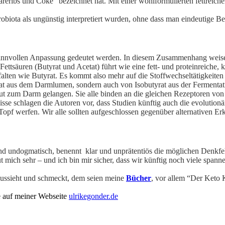
eribs und Coke” bezeichnet hat. Mit einer wohlformulierten fettreichen
ota als ungünstig interpretiert wurden, ohne dass man eindeutige Bel
nnvollen Anpassung gedeutet werden. In diesem Zusammenhang weisen d
ettsäuren (Butyrat und Acetat) führt wie eine fett- und proteinreiche, 
falten wie Butyrat. Es kommt also mehr auf die Stoffwechseltätigkeite
tat aus dem Darmlumen, sondern auch von Isobutyrat aus der Fermentati
lut zum Darm gelangen. Sie alle binden an die gleichen Rezeptoren vo
sse schlagen die Autoren vor, dass Studien künftig auch die evolutionä
pf werfen. Wir alle sollten aufgeschlossen gegenüber alternativen Erk
chend undogmatisch, benennt klar und unprätentiös die möglichen Denkfe
t mich sehr – und ich bin mir sicher, dass wir künftig noch viele sp
aussieht und schmeckt, dem seien meine
Bücher
, vor allem “Der Ket
e auf meiner Webseite
ulrikegonder.de