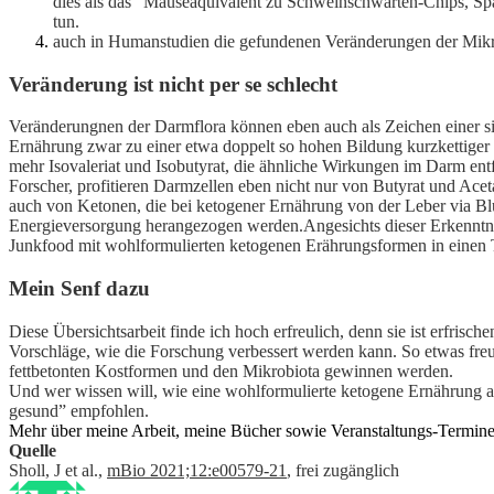
dies als das “Mäuseäquivalent zu Schweinschwarten-Chips, Spar
tun.
auch in Humanstudien die gefundenen Veränderungen der Mikrobi
Veränderung ist nicht per se schlecht
Veränderungnen der Darmflora können eben auch als Zeichen einer si
Ernährung zwar zu einer etwa doppelt so hohen Bildung kurzkettiger F
mehr Isovaleriat und Isobutyrat, die ähnliche Wirkungen im Darm ent
Forscher, profitieren Darmzellen eben nicht nur von Butyrat und Ace
auch von Ketonen, die bei ketogener Ernährung von der Leber via B
Energieversorgung herangezogen werden.
Angesichts dieser Erkenntni
Junkfood mit wohlformulierten ketogenen Erährungsformen in einen To
Mein Senf dazu
Diese Übersichtsarbeit finde ich hoch erfreulich, denn sie ist erfris
Vorschläge, wie die Forschung verbessert werden kann. So etwas freu
fettbetonten Kostformen und den Mikrobiota gewinnen werden.
Und wer wissen will, wie eine wohlformulierte ketogene Ernährung 
gesund” empfohlen.
Mehr über meine Arbeit, meine Bücher sowie Veranstaltungs-Termin
Quelle
Sholl, J et al.,
mBio 2021;12:e00579-21
, frei zugänglich