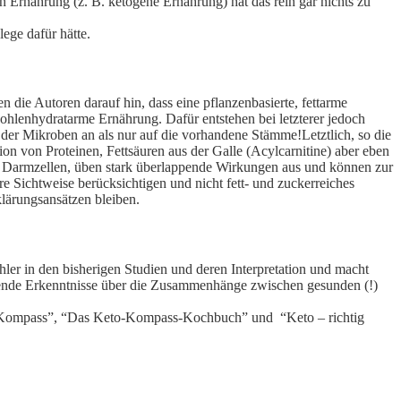
 Ernährung (z. B. ketogene Ernährung) hat das rein gar nichts zu
ege dafür hätte.
ie Autoren darauf hin, dass eine pflanzenbasierte, fettarme
kohlenhydratarme Ernährung. Dafür entstehen bei letzterer jedoch
n der Mikroben an als nur auf die vorhandene Stämme!
Letztlich, so die
on von Proteinen, Fettsäuren aus der Galle (Acylcarnitine) aber eben
n Darmzellen, üben stark überlappende Wirkungen aus und können zur
re Sichtweise berücksichtigen und nicht fett- und zuckerreiches
lärungsansätzen bleiben.
hler in den bisherigen Studien und deren Interpretation und macht
annende Erkenntnisse über die Zusammenhänge zwischen gesunden (!)
o Kompass”, “Das Keto-Kompass-Kochbuch” und “Keto – richtig