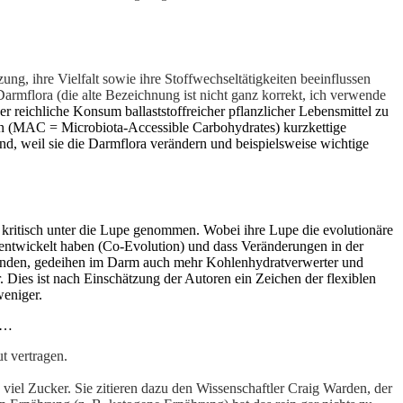
g, ihre Vielfalt sowie ihre Stoffwechseltätigkeiten beeinflussen
rmflora (die alte Bezeichnung ist nicht ganz korrekt, ich verwende
der reichliche Konsum ballaststoffreicher pflanzlicher Lebensmittel zu
ten (MAC = Microbiota-Accessible Carbohydrates) kurzkettige
nd, weil sie die Darmflora verändern und beispielsweise wichtige
 kritisch unter die Lupe genommen. Wobei ihre Lupe die evolutionäre
entwickelt haben (Co-Evolution) und dass Veränderungen in der
rhanden, gedeihen im Darm auch mehr Kohlenhydratverwerter und
 Dies ist nach Einschätzung der Autoren ein Zeichen der flexiblen
weniger.
n …
t vertragen.
 viel Zucker. Sie zitieren dazu den Wissenschaftler Craig Warden, der