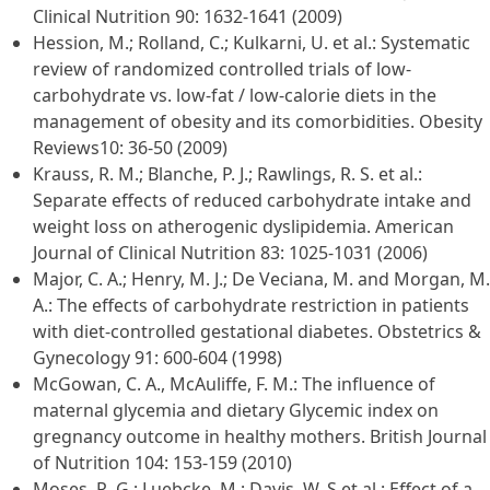
Clinical Nutrition 90: 1632-1641 (2009)
Hession, M.; Rolland, C.; Kulkarni, U. et al.: Systematic
review of randomized controlled trials of low-
carbohydrate vs. low-fat / low-calorie diets in the
management of obesity and its comorbidities. Obesity
Reviews10: 36-50 (2009)
Krauss, R. M.; Blanche, P. J.; Rawlings, R. S. et al.:
Separate effects of reduced carbohydrate intake and
weight loss on atherogenic dyslipidemia. American
Journal of Clinical Nutrition 83: 1025-1031 (2006)
Major, C. A.; Henry, M. J.; De Veciana, M. and Morgan, M.
A.: The effects of carbohydrate restriction in patients
with diet-controlled gestational diabetes. Obstetrics &
Gynecology 91: 600-604 (1998)
McGowan, C. A., McAuliffe, F. M.: The influence of
maternal glycemia and dietary Glycemic index on
gregnancy outcome in healthy mothers. British Journal
of Nutrition 104: 153-159 (2010)
Moses, R. G.; Luebcke, M.; Davis, W. S et al.: Effect of a