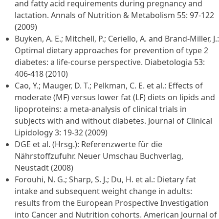
and fatty acid requirements during pregnancy and
lactation. Annals of Nutrition & Metabolism 55: 97-122
(2009)
Buyken, A. E.; Mitchell, P.; Ceriello, A. and Brand-Miller, J.:
Optimal dietary approaches for prevention of type 2
diabetes: a life-course perspective. Diabetologia 53:
406-418 (2010)
Cao, Y.; Mauger, D. T.; Pelkman, C. E. et al.: Effects of
moderate (MF) versus lower fat (LF) diets on lipids and
lipoproteins: a meta-analysis of clinical trials in
subjects with and without diabetes. Journal of Clinical
Lipidology 3: 19-32 (2009)
DGE et al. (Hrsg.): Referenzwerte für die
Nährstoffzufuhr. Neuer Umschau Buchverlag,
Neustadt (2008)
Forouhi, N. G.; Sharp, S. J.; Du, H. et al.: Dietary fat
intake and subsequent weight change in adults:
results from the European Prospective Investigation
into Cancer and Nutrition cohorts. American Journal of