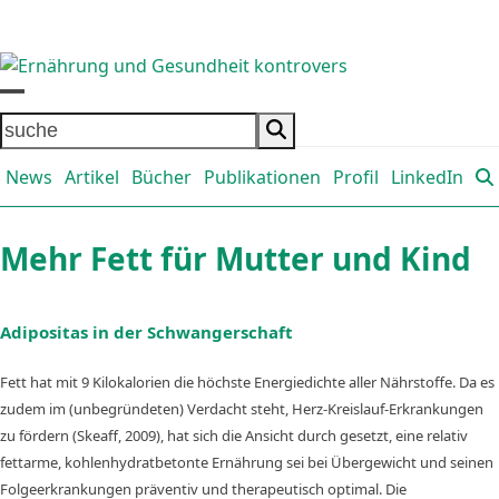
Skip
to
content
Open
Close
suche
mobile
mobile
News
Artikel
Bücher
Publikationen
Profil
LinkedIn
menu
menu
Mehr Fett für Mutter und Kind
Adipositas in der
Schwangersc
haft
Fett hat mit 9 Kilokalorien die höchste Energiedichte aller Nährstoffe. Da es
zudem im (unbegründeten) Verdacht steht, Herz-Kreislauf-Erkrankungen
zu fördern (Skeaff, 2009), hat sich die Ansicht durch gesetzt, eine relativ
fettarme, kohlenhydratbetonte Ernährung sei bei Übergewicht und seinen
Folgeerkrankungen präventiv und therapeutisch optimal. Die