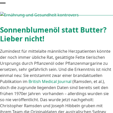
Skip
Open
Close
to
content
mobile
mobile
menu
menu
Sonnenblumenöl statt Butter?
Lieber nicht!
Zumindest für mittelalte männliche Herzpatienten könnte
der noch immer übliche Rat, gesättigte Fette tierischen
Ursprungs durch Pflanzenöl oder Pflanzenmargarine zu
ersetzen, sehr gefährlich sein. Und die Erkenntnis ist nicht
einmal neu: Sie entstammt zwar einer brandaktuellen
Publikation im
British Medical Journal
(Ramsden, et al.),
doch die zugrunde liegenden Daten sind bereits seit den
frühen 1970er Jahren vorhanden – allerdings wurden sie
so nie veröffentlicht.
Das wurde jetzt nachgeholt:
Christopher Ramsden und Joseph Hibbeln gruben mit
ihrem Team die Originaldaten der australischen Sydney