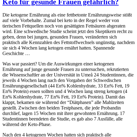
Keto für gesunde Frauen gefährlich?
Die ketogene Ernährung als eine fettbetonte Ernährungsweise stößt
auf viele Vorbehalte. Zumal bei keto in der Regel weder von
tierischen Fettquellen noch von gesättigten Fettsäuren abgeraten
wird. Eine schwedische Studie scheint jetzt den Skeptikern recht zu
geben, denn bei jungen, gesunden Frauen, veränderten sich
praktisch alle Kennzahlen des Fettstoffwechsels ungünstig, nachdem
sie sich 4 Wochen lang ketogen ernährt hatten. Spannende
Geschichte …
Was war p
assiert? Um die Auswirkungen einer ketogenen
Ernährung auf junge gesunde Frauen zu untersuchen, rekrutierten
die Wissenschaftler an der Universität in Umeå 24 Studentinnen, die
jeweils 4 Wochen lang nach den Vorgaben der Schwedischen
Ernährungsgesellschaft (44 En% Kohlenhydrate, 33 En% Fett, 19
En% Protein) essen sollten und 4 Wochen lang streng ketogen (4
En% Kohlenhydrate, 77 En% Fett, 19 En% Protein). Damit das
klappt, bekamen sie während der “Diätphasen” alle Mahlzeiten
gestellt. Zwischen den beiden Testphasen, die jede Probandin
durchlief, lagen 15 Wochen mit ihrer gewohnten Ernährung. 17
Studentinnen beendeten die Studie, es gab also 7 Ausfälle, alle
während der Keto-Phase.
Nach den 4 ketogenen Wochen hatten sich praktisch alle