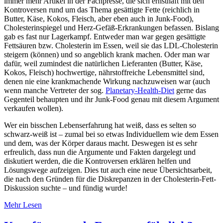
immer mehr Artikel in der Fachpresse, die sich ernsthaft mit den
Kontroversen rund um das Thema gesättigte Fette (reichlich in
Butter, Käse, Kokos, Fleisch, aber eben auch in Junk-Food),
Cholesterinspiegel und Herz-Gefäß-Erkrankungen befassen. Bislang
gab es fast nur Lagerkampf. Entweder man war gegen gesättigte
Fettsäuren bzw. Cholesterin im Essen, weil sie das LDL-Cholesterin
steigern (können) und so angeblich krank machen. Oder man war
dafür, weil zumindest die natürlichen Lieferanten (Butter, Käse,
Kokos, Fleisch) hochwertige, nährstoffreiche Lebensmittel sind,
denen nie eine krankmachende Wirkung nachzuweisen war (auch
wenn manche Vertreter der sog.
Planetary-Health-Diet
gerne das
Gegenteil behaupten und ihr Junk-Food genau mit diesem Argument
verkaufen wollen).
Wer ein bisschen Lebenserfahrung hat weiß, dass es selten so
schwarz-weiß ist – zumal bei so etwas Individuellem wie dem Essen
und dem, was der Körper daraus macht. Deswegen ist es sehr
erfreulich, dass nun die Argumente und Fakten dargelegt und
diskutiert werden, die die Kontroversen erklären helfen und
Lösungswege aufzeigen. Dies tut auch eine neue Übersichtsarbeit,
die nach den Gründen für die Diskrepanzen in der Cholesterin-Fett-
Diskussion suchte – und fündig wurde!
Mehr Lesen