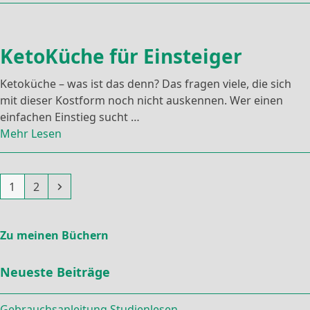
KetoKüche für Einsteiger
Ketoküche – was ist das denn? Das fragen viele, die sich
mit dieser Kostform noch nicht auskennen. Wer einen
einfachen Einstieg sucht …
Mehr Lesen
Seite
Seite
Vorwärts
1
2
Zu meinen Büchern
Neueste Beiträge
Gebrauchsanleitung Studienlesen