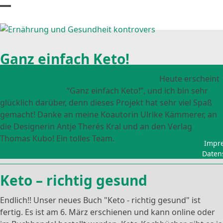
Skip
Open
Close
to
content
mobile
mobile
menu
menu
Ganz einfach Keto!
Heute erscheint
mein neues Buch
“Ganz einfach Keto!”, und ich bin sehr
glücklich darüber, denn dieses Projekt hat sehr viel Spaß
gemacht! Danke an meine Koautorin Ulrike Kämmerer, an
die Designerin Antje Therés Kral und an den Verlag
Thomas Kubo! Ein tolles Team.
Impr
Mehr Lesen
Daten
Keto – richtig gesund
Endlich!! Unser neues Buch "Keto - richtig gesund" ist
fertig. Es ist am 6. März erschienen und kann online oder