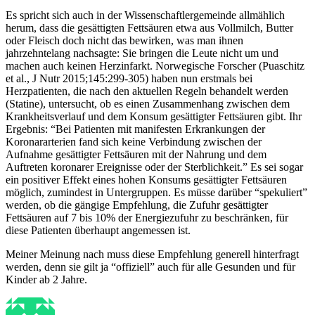
Es spricht sich auch in der Wissenschaftlergemeinde allmählich
herum, dass die gesättigten Fettsäuren etwa aus Vollmilch, Butter
oder Fleisch doch nicht das bewirken, was man ihnen
jahrzehntelang nachsagte: Sie bringen die Leute nicht um und
machen auch keinen Herzinfarkt. Norwegische Forscher (Puaschitz
et al., J Nutr 2015;145:299-305) haben nun erstmals bei
Herzpatienten, die nach den aktuellen Regeln behandelt werden
(Statine), untersucht, ob es einen Zusammenhang zwischen dem
Krankheitsverlauf und dem Konsum gesättigter Fettsäuren gibt. Ihr
Ergebnis: “Bei Patienten mit manifesten Erkrankungen der
Koronararterien fand sich keine Verbindung zwischen der
Aufnahme gesättigter Fettsäuren mit der Nahrung und dem
Auftreten koronarer Ereignisse oder der Sterblichkeit.” Es sei sogar
ein positiver Effekt eines hohen Konsums gesättigter Fettsäuren
möglich, zumindest in Untergruppen. Es müsse darüber “spekuliert”
werden, ob die gängige Empfehlung, die Zufuhr gesättigter
Fettsäuren auf 7 bis 10% der Energiezufuhr zu beschränken, für
diese Patienten überhaupt angemessen ist.
Meiner Meinung nach muss diese Empfehlung generell hinterfragt
werden, denn sie gilt ja “offiziell” auch für alle Gesunden und für
Kinder ab 2 Jahre.