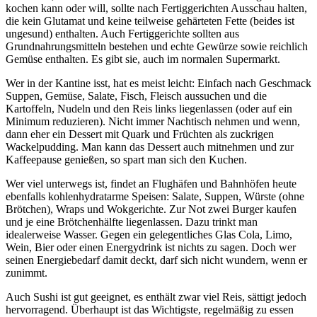
kochen kann oder will, sollte nach Fertiggerichten Ausschau halten,
die kein Glutamat und keine teilweise gehärteten Fette (beides ist
ungesund) enthalten. Auch Fertiggerichte sollten aus
Grundnahrungsmitteln bestehen und echte Gewürze sowie reichlich
Gemüse enthalten. Es gibt sie, auch im normalen Supermarkt.
Wer in der Kantine isst, hat es meist leicht: Einfach nach Geschmack
Suppen, Gemüse, Salate, Fisch, Fleisch aussuchen und die
Kartoffeln, Nudeln und den Reis links liegenlassen (oder auf ein
Minimum reduzieren). Nicht immer Nachtisch nehmen und wenn,
dann eher ein Dessert mit Quark und Früchten als zuckrigen
Wackelpudding. Man kann das Dessert auch mitnehmen und zur
Kaffeepause genießen, so spart man sich den Kuchen.
Wer viel unterwegs ist, findet an Flughäfen und Bahnhöfen heute
ebenfalls kohlenhydratarme Speisen: Salate, Suppen, Würste (ohne
Brötchen), Wraps und Wokgerichte. Zur Not zwei Burger kaufen
und je eine Brötchenhälfte liegenlassen. Dazu trinkt man
idealerweise Wasser. Gegen ein gelegentliches Glas Cola, Limo,
Wein, Bier oder einen Energydrink ist nichts zu sagen. Doch wer
seinen Energiebedarf damit deckt, darf sich nicht wundern, wenn er
zunimmt.
Auch Sushi ist gut geeignet, es enthält zwar viel Reis, sättigt jedoch
hervorragend. Überhaupt ist das Wichtigste, regelmäßig zu essen