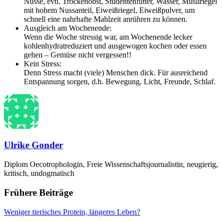
Nüsse, evtl. Trockenobst, Studentenfutter, Wasser, Müsliriegel
mit hohem Nussanteil, Eiweißriegel, Eiweißpulver, um
schnell eine nahrhafte Mahlzeit anrühren zu können.
Ausgleich am Wochenende:
Wenn die Woche stressig war, am Wochenende lecker
kohlenhydratreduziert und ausgewogen kochen oder essen
gehen – Gemüse nicht vergessen!!
Kein Stress:
Denn Stress macht (viele) Menschen dick. Für ausreichend
Entspannung sorgen, d.h. Bewegung, Licht, Freunde, Schlaf.
Ulrike Gonder
Diplom Oecotrophologin, Freie Wissenschaftsjournalistin, neugierig,
kritisch, undogmatisch
Frühere Beiträge
Weniger tierisches Protein, längeres Leben?