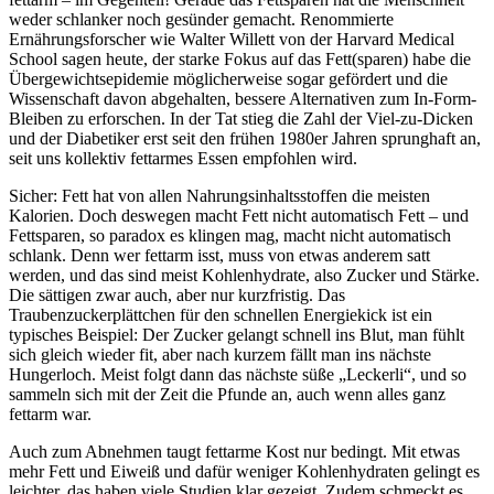
weder schlanker noch gesünder gemacht. Renommierte
Ernährungsforscher wie Walter Willett von der Harvard Medical
School sagen heute, der starke Fokus auf das Fett(sparen) habe die
Übergewichtsepidemie möglicherweise sogar gefördert und die
Wissenschaft davon abgehalten, bessere Alternativen zum In-Form-
Bleiben zu erforschen. In der Tat stieg die Zahl der Viel-zu-Dicken
und der Diabetiker erst seit den frühen 1980er Jahren sprunghaft an,
seit uns kollektiv fettarmes Essen empfohlen wird.
Sicher: Fett hat von allen Nahrungsinhaltsstoffen die meisten
Kalorien. Doch deswegen macht Fett nicht automatisch Fett – und
Fettsparen, so paradox es klingen mag, macht nicht automatisch
schlank. Denn wer fettarm isst, muss von etwas anderem satt
werden, und das sind meist Kohlenhydrate, also Zucker und Stärke.
Die sättigen zwar auch, aber nur kurzfristig. Das
Traubenzuckerplättchen für den schnellen Energiekick ist ein
typisches Beispiel: Der Zucker gelangt schnell ins Blut, man fühlt
sich gleich wieder fit, aber nach kurzem fällt man ins nächste
Hungerloch. Meist folgt dann das nächste süße „Leckerli“, und so
sammeln sich mit der Zeit die Pfunde an, auch wenn alles ganz
fettarm war.
Auch zum Abnehmen taugt fettarme Kost nur bedingt. Mit etwas
mehr Fett und Eiweiß und dafür weniger Kohlenhydraten gelingt es
leichter, das haben viele Studien klar gezeigt. Zudem schmeckt es