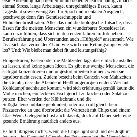
erste Anstellung nach dem Studium bedeutet jedoch häufig zunächst
einmal Stress, lange Arbeitstage, unregelmäßiges Essen, kaum
Tageslicht sowie wenig Zeit für Sport und mentalen Ausgleich,
geschweige denn fürs Gemüseschnippeln und
Hühnchenbrustbraten. Alles das und die biologische Tatsache, dass
Essen für die meisten Menschen ein wunderbarer Stresslöser ist,
kann dazu führen, dass sich in den ersten Jahren im Job neben
Berufserfahrung und Überstunden auch „Hüftgold“ ansammelt. Wie
lässt sich das vermeiden? Und wie wird man Rettungsringe wieder
los? Und: Wie bleibt man dabei fit und leistungsfähig?
Hungerkuren, Fasten oder die Mahlzeiten tagsüber einfach ausfallen
zu lassen, sind keine guten Ideen. Es gibt nur wenige Menschen, die
sich gut konzentrieren und ungestört arbeiten können, wenn sie
tagsüber nicht essen. Zudem besteht beim Canceln von Mahlzeiten
die Gefahr, dass die Abende in Heißhungerorgien enden: Wer mit
Kohldampf nachhause kommt, wird sich erfahrungsgemäß kaum die
Mühe machen, ein leckeres Fischgericht zu kochen oder Salat zu
putzen. Eher werden der Kühlschrank und die
Süßigkeitenschublade geplündert, oder man ruft gleich beim
Pizzaservice an und überbrückt die Wartezeit mit Chips und einem
Glas Wein. Gelegentlich ist auch das ok, doch auf Dauer sieht eine
gesunde Ernährung natürlich anders aus.
Es hilft übrigens nichts, wenn die Chips light sind und der Joghurt
fettarm – im Gegenteil! Gerade das Fettsparen hat die Menschheit