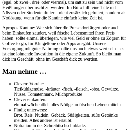
(egal, ob zwei-, drei- oder viermal), um satt zu sein und nicht vom
Heißhunger überrascht zu werden. Im Büro hilft eine Tüte mit
Nüssen oder Studentenfutter – nicht zusätzlich gefuttert, sondern als
Notlösung, wenn für die Kantine einfach keine Zeit ist.
Apropos Kantine: Wer sich über die Preise dort ärgert oder auch
beim Einkaufen zaudert, weil frische Lebensmittel ihren Preis
haben, sollte einmal überlegen, wie viel Geld er ohne zu Zögern für
Coffee-to-go, für Klingeltöne oder Apps ausgibt. Unsere
Versorgung mit guter Nahrung sollte uns auch etwas wert sein – es
ist eine lohnende Investition in die eigene Zukunft. So bleibt man
dick im Geschäft, ohne im Geschäft dick zu werden.
Man nehme …
Clevere Vorräte:
Tiefkühlgemüse, -kräuter, -fisch, -fleisch, -obst. Gewürze,
Nüsse, Tomatenmark, Milchprodukte
Clever einkaufen:
einmal wöchentlich alles Nötige an frischen Lebensmitteln
Findig unterwegs:
Brot, Reis, Nudeln, Gebäck, Süßigkeiten, süße Getränke
meiden. Alles andere ist erlaubt!
Notration in der Schreibtischschublade: