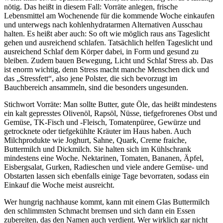
nötig. Das heißt in diesem Fall: Vorräte anlegen, frische
Lebensmittel am Wochenende für die kommende Woche einkaufen
und unterwegs nach kohlenhydratarmen Alternativen Ausschau
halten. Es heißt aber auch: So oft wie möglich raus ans Tageslicht
gehen und ausreichend schlafen. Tatsächlich helfen Tageslicht und
ausreichend Schlaf dem Körper dabei, in Form und gesund zu
bleiben. Zudem bauen Bewegung, Licht und Schlaf Stress ab. Das
ist enorm wichtig, denn Stress macht manche Menschen dick und
das „Stressfett“, also jene Polster, die sich bevorzugt im
Bauchbereich ansammeln, sind die besonders ungesunden.
Stichwort Vorräte: Man sollte Butter, gute Öle, das heißt mindestens
ein kalt gepresstes Olivenöl, Rapsöl, Nüsse, tiefgefrorenes Obst und
Gemüse, TK-Fisch und -Fleisch, Tomatenpüree, Gewürze und
getrocknete oder tiefgekühlte Kräuter im Haus haben. Auch
Milchprodukte wie Joghurt, Sahne, Quark, Creme fraiche,
Buttermilch und Dickmilch. Sie halten sich im Kühlschrank
mindestens eine Woche. Nektarinen, Tomaten, Bananen, Äpfel,
Eisbergsalat, Gurken, Radieschen und viele andere Gemüse- und
Obstarten lassen sich ebenfalls einige Tage bevorraten, sodass ein
Einkauf die Woche meist ausreicht.
Wer hungrig nachhause kommt, kann mit einem Glas Buttermilch
den schlimmsten Schmacht bremsen und sich dann ein Essen
zubereiten, das den Namen auch verdient. Wer wirklich gar nicht