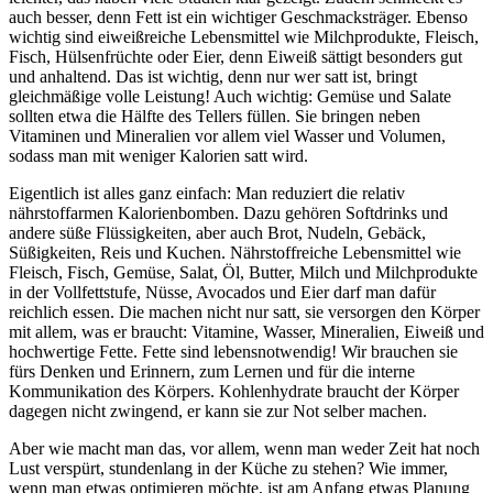
auch besser, denn Fett ist ein wichtiger Geschmacksträger. Ebenso
wichtig sind eiweißreiche Lebensmittel wie Milchprodukte, Fleisch,
Fisch, Hülsenfrüchte oder Eier, denn Eiweiß sättigt besonders gut
und anhaltend. Das ist wichtig, denn nur wer satt ist, bringt
gleichmäßige volle Leistung! Auch wichtig: Gemüse und Salate
sollten etwa die Hälfte des Tellers füllen. Sie bringen neben
Vitaminen und Mineralien vor allem viel Wasser und Volumen,
sodass man mit weniger Kalorien satt wird.
Eigentlich ist alles ganz einfach: Man reduziert die relativ
nährstoffarmen Kalorienbomben. Dazu gehören Softdrinks und
andere süße Flüssigkeiten, aber auch Brot, Nudeln, Gebäck,
Süßigkeiten, Reis und Kuchen. Nährstoffreiche Lebensmittel wie
Fleisch, Fisch, Gemüse, Salat, Öl, Butter, Milch und Milchprodukte
in der Vollfettstufe, Nüsse, Avocados und Eier darf man dafür
reichlich essen. Die machen nicht nur satt, sie versorgen den Körper
mit allem, was er braucht: Vitamine, Wasser, Mineralien, Eiweiß und
hochwertige Fette. Fette sind lebensnotwendig! Wir brauchen sie
fürs Denken und Erinnern, zum Lernen und für die interne
Kommunikation des Körpers. Kohlenhydrate braucht der Körper
dagegen nicht zwingend, er kann sie zur Not selber machen.
Aber wie macht man das, vor allem, wenn man weder Zeit hat noch
Lust verspürt, stundenlang in der Küche zu stehen? Wie immer,
wenn man etwas optimieren möchte, ist am Anfang etwas Planung