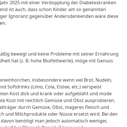
 Jahr 2025 mit einer Verdopplung der Diabeteskranken
rend ist auch, dass schon Kinder am so genannten
eniger Ignoranz gegenüber Andersdenkenden wäre diese
en.
elmäßig bewegt und keine Probleme mit seiner Ernährung
heit hat (z. B. hohe Blutfettwerte), möge mit Genuss
h hineinhorchen, insbesondere wenn viel Brot, Nudeln,
d Softdrinks (Limo, Cola, Eistee, etc.) verspeist
nten Kost dick und krank oder aufgebläht und müde
onte Kost mit reichlich Gemüse und Obst ausprobieren.
dratträger durch Gemüse, Obst, mageres Fleisch und
ilch und Milchprodukte oder Nüsse ersetzt wird. Bei den
n – davon benötigt man jedoch automatisch weniger,