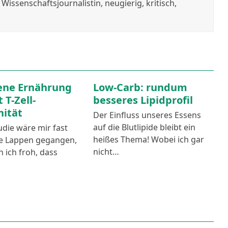
issenschaftsjournalistin, neugierig, kritisch,
ene Ernährung
Low-Carb: rundum
 T-Zell-
besseres Lipidprofil
ität
Der Einfluss unseres Essens
auf die Blutlipide bleibt ein
udie wäre mir fast
heißes Thema! Wobei ich gar
ie Lappen gegangen,
nicht…
n ich froh, dass