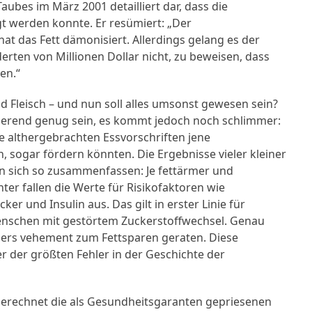
ubes im März 2001 detailliert dar, dass die
egt werden konnte. Er resümiert: „Der
t das Fett dämonisiert. Allerdings gelang es der
erten von Millionen Dollar nicht, zu beweisen, dass
en.“
nd Fleisch – und nun soll alles umsonst gewesen sein?
erend genug sein, es kommt jedoch noch schlimmer:
ie althergebrachten Essvorschriften jene
ten, sogar fördern könnten. Die Ergebnisse vieler kleiner
sen sich so zusammenfassen: Je fettärmer und
ter fallen die Werte für Risikofaktoren wie
cker und Insulin aus. Das gilt in erster Linie für
nschen mit gestörtem Zuckerstoffwechsel. Genau
nders vehement zum Fettsparen geraten. Diese
r der größten Fehler in der Geschichte der
gerechnet die als Gesundheitsgaranten gepriesenen