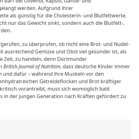
darf bei Olivenöl, Rapsöl, Gänse- und
gelangt werden. Aufgrund ihrer
e als günstig für die Cholesterin- und Blutfettwerte.
cht nur das Gewicht sinkt, sondern auch die Blutfett-,
rden.
gerufen, zu überprüfen, ob nicht eine Brot- und Nudel-
mit ausreichend Gemüse und Obst viel gesünder ist, als
ste Zeit, zu handeln, denn Dortmunder
im
British Journal of Nutrition
, dass deutsche Kinder immer
en und dafür – während ihre Muskeln vor den
enhydratreichen Getreideflocken und Brot kräftiger
kritisch vorantreibt, muss sich womöglich bald
s in der jungen Generation nach Kräften gefördert zu