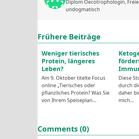
Diplom Oecotrophologin, Freie W
undogmatisch
Frühere Beiträge
Weniger tierisches
Ketog
Protein, längeres
fördert
Leben?
Immun
Am 9. Oktober titelte Focus
Diese St
online „Tierisches oder
durch d
pflanzliches Protein? Was Sie
daher bi
von Ihrem Speiseplan…
mich…
Comments (0)