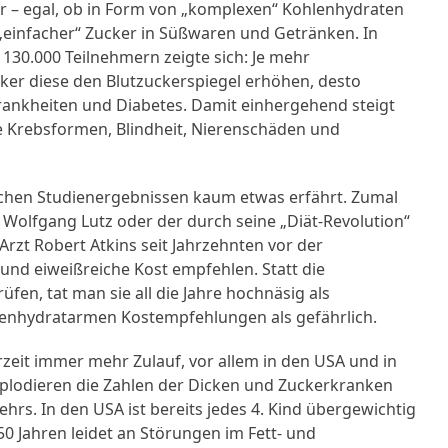
 – egal, ob in Form von „komplexen“ Kohlenhydraten
 „einfacher“ Zucker in Süßwaren und Getränken. In
30.000 Teilnehmern zeigte sich: Je mehr
ker diese den Blutzuckerspiegel erhöhen, desto
ankheiten und Diabetes. Damit einhergehend steigt
te Krebsformen, Blindheit, Nierenschäden und
solchen Studienergebnissen kaum etwas erfährt. Zumal
 Wolfgang Lutz oder der durch seine „Diät-Revolution“
rzt Robert Atkins seit Jahrzehnten vor der
 und eiweißreiche Kost empfehlen. Statt die
en, tat man sie all die Jahre hochnäsig als
lenhydratarmen Kostempfehlungen als gefährlich.
zeit immer mehr Zulauf, vor allem in den USA und in
xplodieren die Zahlen der Dicken und Zuckerkranken
ehrs. In den USA ist bereits jedes 4. Kind übergewichtig
0 Jahren leidet an Störungen im Fett- und