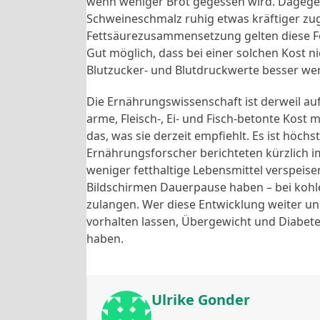
wenn weniger Brot gegessen wird. Dagegen 
Schweineschmalz ruhig etwas kräftiger zu
Fettsäurezusammensetzung gelten diese Fett
Gut möglich, dass bei einer solchen Kost ni
Blutzucker- und Blutdruckwerte besser we
Die Ernährungswissenschaft ist derweil auf
arme, Fleisch-, Ei- und Fisch-betonte Kost 
das, was sie derzeit empfiehlt. Es ist höch
Ernährungsforscher berichteten kürzlich 
weniger fetthaltige Lebensmittel verspeis
Bildschirmen Dauerpause haben – bei kohl
zulangen. Wer diese Entwicklung weiter un
vorhalten lassen, Übergewicht und Diabete
haben.
Ulrike Gonder