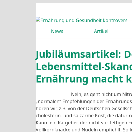
Skip
to
content
News
Artikel
Jubiläumsartikel: 
Lebensmittel-Skand
Ernährung macht k
Nein, es geht nicht um Nit
„normalen“ Empfehlungen der Ernährungsw
hören wir, z.B. von der Deutschen Gesellsch
cholesterin- und salzarme Kost, die dafür re
Kaum ein Ratgeber, der nicht vor fettigen
Vollkornknäcke und Nudeln empfiehlt. So le