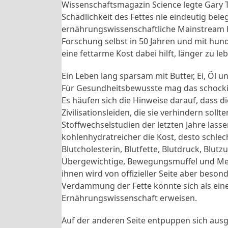
Wissenschaftsmagazin Science legte Gary Ta
Schädlichkeit des Fettes nie eindeutig bel
ernährungswissenschaftliche Mainstream ha
Forschung selbst in 50 Jahren und mit hund
eine fettarme Kost dabei hilft, länger zu leb
Ein Leben lang sparsam mit Butter, Ei, Öl u
Für Gesundheitsbewusste mag das schocki
Es häufen sich die Hinweise darauf, dass d
Zivilisationsleiden, die sie verhindern soll
Stoffwechselstudien der letzten Jahre las
kohlenhydratreicher die Kost, desto schlech
Blutcholesterin, Blutfette, Blutdruck, Blutzu
Übergewichtige, Bewegungsmuffel und Me
ihnen wird von offizieller Seite aber beso
Verdammung der Fette könnte sich als eine
Ernährungswissenschaft erweisen.
Auf der anderen Seite entpuppen sich aus